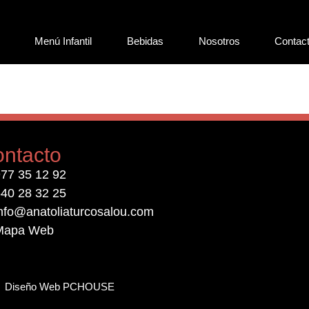
Menú Infantil
Bebidas
Nosotros
Contac
ntacto
77 35 12 92
40 28 32 25
nfo@anatoliaturcosalou.com
Mapa Web
Diseño Web PCHOUSE