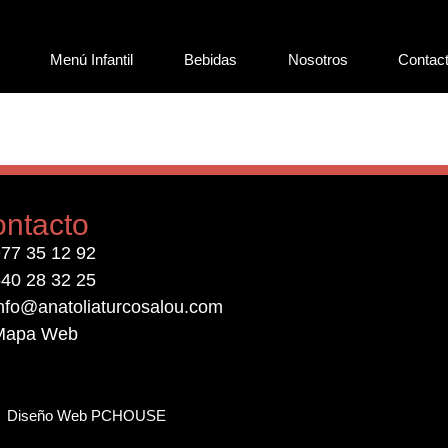
Menú Infantil
Bebidas
Nosotros
Contac
ntacto
77 35 12 92
40 28 32 25
nfo@anatoliaturcosalou.com
Mapa Web
Diseño Web PCHOUSE